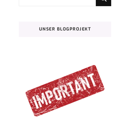
du
nach
etwas?
UNSER BLOGPROJEKT