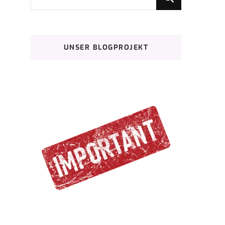
du
nach
etwas?
UNSER BLOGPROJEKT