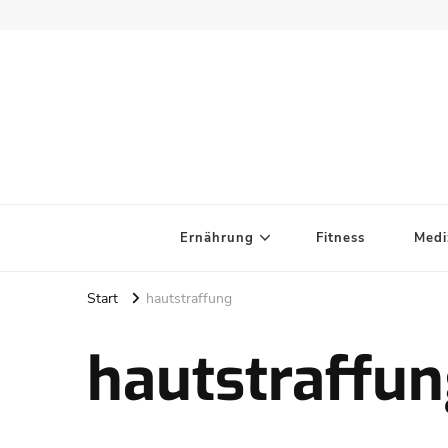
Ernährung
Fitness
Medi
Start
hautstraffung
hautstraffu