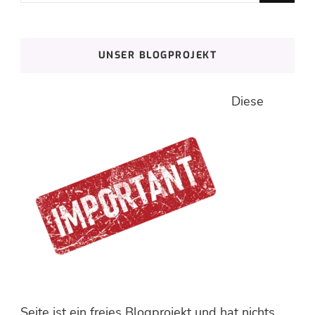
nach
etwas?
UNSER BLOGPROJEKT
Diese
Seite ist ein freies Blogprojekt und hat nichts