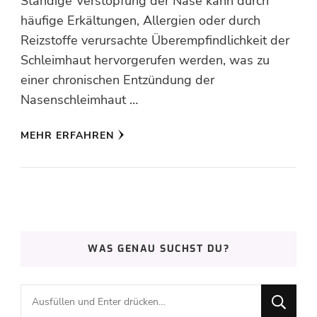
Ständige Verstopfung der Nase kann durch
häufige Erkältungen, Allergien oder durch
Reizstoffe verursachte Überempfindlichkeit der
Schleimhaut hervorgerufen werden, was zu
einer chronischen Entzündung der
Nasenschleimhaut …
MEHR ERFAHREN
WAS GENAU SUCHST DU?
Suchst
du