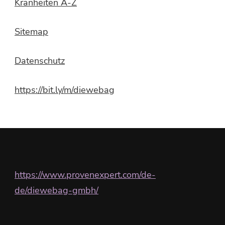
Kranheiten A-Z
Sitemap
Datenschutz
https://bit.ly/m/diewebag
https://www.provenexpert.com/de-
de/diewebag-gmbh/