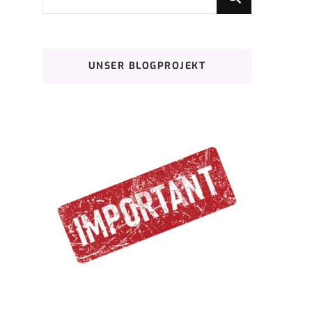
du
nach
etwas?
UNSER BLOGPROJEKT