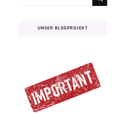
du
nach
etwas?
UNSER BLOGPROJEKT