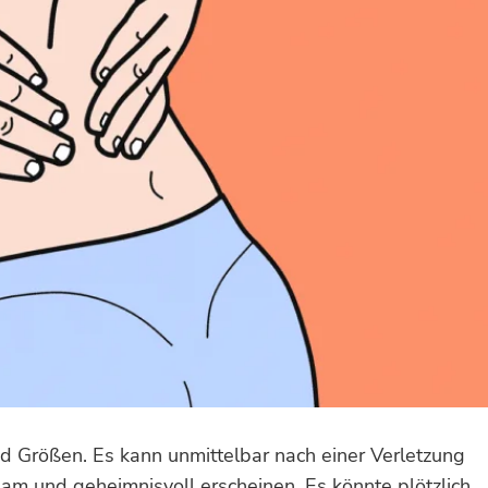
d Größen. Es kann unmittelbar nach einer Verletzung
m und geheimnisvoll erscheinen. Es könnte plötzlich