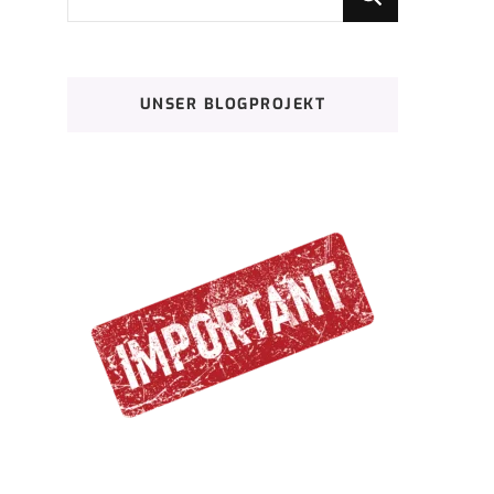
du
nach
etwas?
UNSER BLOGPROJEKT