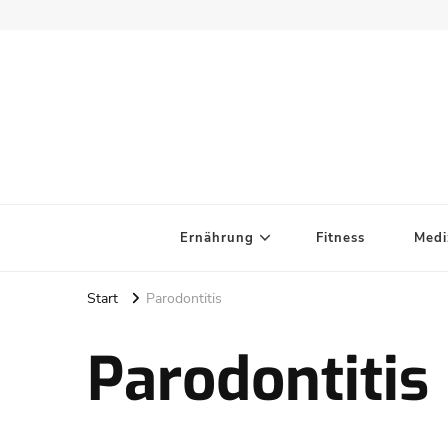
Ernährung
Fitness
Medi
Start
Parodontitis
Parodontitis