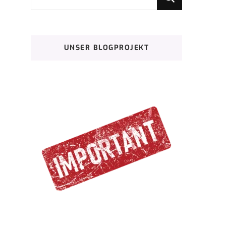
du
nach
etwas?
UNSER BLOGPROJEKT