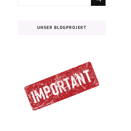
du
nach
etwas?
UNSER BLOGPROJEKT