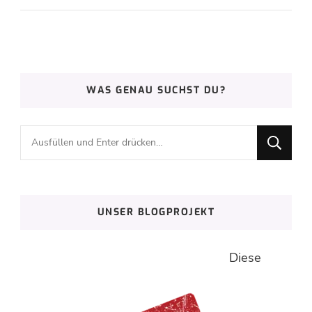
WAS GENAU SUCHST DU?
Suchst
du
nach
etwas?
UNSER BLOGPROJEKT
Diese