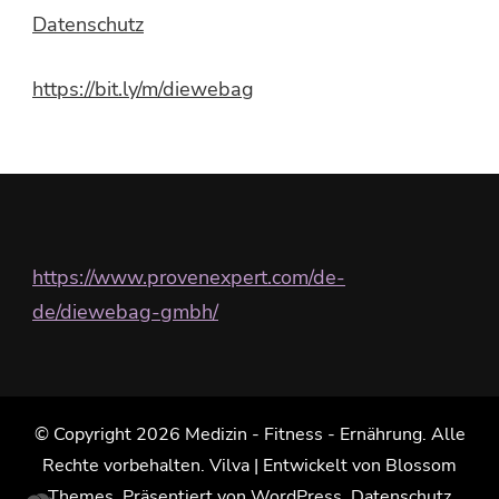
Datenschutz
https://bit.ly/m/diewebag
https://www.provenexpert.com/de-
de/diewebag-gmbh/
© Copyright 2026
Medizin - Fitness - Ernährung
. Alle
Rechte vorbehalten.
Vilva | Entwickelt von
Blossom
Themes
. Präsentiert von
WordPress
.
Datenschutz