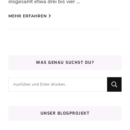
insgesamt etwa drei bis vier …
MEHR ERFAHREN
WAS GENAU SUCHST DU?
Suchst
du
nach
etwas?
UNSER BLOGPROJEKT