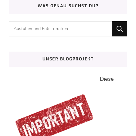
WAS GENAU SUCHST DU?
Suchst
du
nach
etwas?
UNSER BLOGPROJEKT
Diese