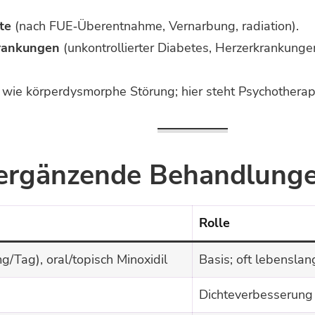
te
(nach FUE‑Überentnahme, Vernarbung, radiation).
rankungen
(unkontrollierter Diabetes, Herzerkrankung
wie körperdysmorphe Störung; hier steht Psychotherapie
 ergänzende Behandlung
Rolle
mg/Tag), oral/­topisch Minoxidil
Basis; oft lebenslan
Dichteverbesserung 