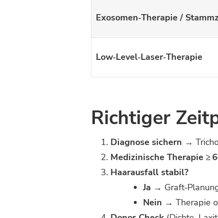
Exosomen‑Therapie / Stamm­z
Low‑Level‑Laser‑Therapie
Richtiger Zeit
Diagnose sichern
→ Trichos
Medizinische Therapie ≥ 
Haarausfall stabil?
Ja
→ Graft‑Planung 
Nein
→ Therapie op
Donor‑Check
(Dichte, Laxit