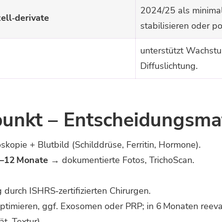
2024/25 als minimal
ell‑derivate
stabilisieren oder p
unterstützt Wachst
Diffuslichtung.
punkt – Entscheidungs­ma
kopie + Blut­bild (Schilddrüse, Ferritin, Hormone).
6–12 Monate
→ dokumentierte Fotos, TrichoScan.
durch ISHRS‑zertifizierten Chirurgen.
timieren, ggf. Exosomen oder PRP; in 6 Monaten reeva
ät, Textur).