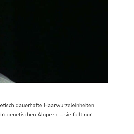
etisch dauerhafte Haar­wurzel­einheiten
drogenetischen Alopezie – sie füllt nur