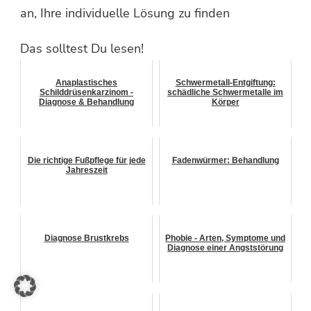
an, Ihre individuelle Lösung zu finden
Das solltest Du lesen!
Anaplastisches
Schwermetall-Entgiftung:
Schilddrüsenkarzinom -
schädliche Schwermetalle im
Diagnose & Behandlung
Körper
Die richtige Fußpflege für jede
Fadenwürmer: Behandlung
Jahreszeit
Diagnose Brustkrebs
Phobie - Arten, Symptome und
Diagnose einer Angststörung