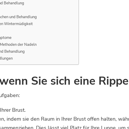
nd Behandlung
achen und Behandlung
gen Wintermüdigkeit
ymptome
d Methoden der Nadeln
und Behandlung
dlungen
 wenn Sie sich eine Ripp
ufgaben:
Ihrer Brust.
n, indem sie den Raum in Ihrer Brust offen halten, wäh
menziehen. Dies lässt viel Platz für Ihre Lunge, um sic