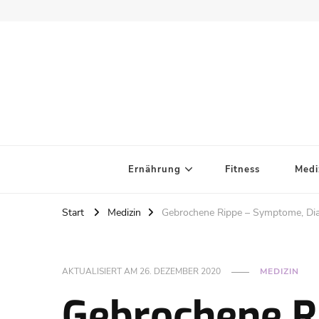
Ernährung
Fitness
Medi
Start
Medizin
Gebrochene Rippe – Symptome, Di
AKTUALISIERT AM
26. DEZEMBER 2020
MEDIZIN
Gebrochene R