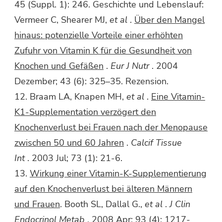
45 (Suppl. 1): 246. Geschichte und Lebenslauf:
Vermeer C, Shearer MJ,
et al
.
Über den Mangel
hinaus: potenzielle Vorteile einer erhöhten
Zufuhr von Vitamin K für die Gesundheit von
Knochen und Gefäßen
.
Eur J Nutr
. 2004
Dezember; 43 (6): 325–35. Rezension.
12. Braam LA, Knapen MH,
et al
.
Eine Vitamin-
K1-Supplementation verzögert den
Knochenverlust bei Frauen nach der Menopause
zwischen 50 und 60 Jahren
.
Calcif Tissue
Int
. 2003 Jul; 73 (1): 21-6.
13.
Wirkung einer Vitamin-K-Supplementierung
auf den Knochenverlust bei älteren Männern
und Frauen
. Booth SL, Dallal G.,
et al
.
J Clin
Endocrinol Metab
. 2008 Apr; 93 (4): 1217-