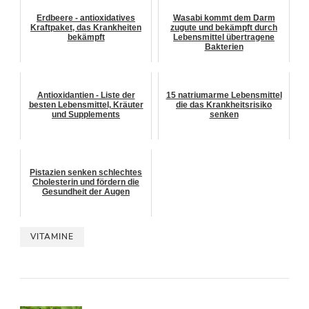
Erdbeere - antioxidatives
Wasabi kommt dem Darm
Kraftpaket, das Krankheiten
zugute und bekämpft durch
bekämpft
Lebensmittel übertragene
Bakterien
Antioxidantien - Liste der
15 natriumarme Lebensmittel
besten Lebensmittel, Kräuter
die das Krankheitsrisiko
und Supplements
senken
Pistazien senken schlechtes
Cholesterin und fördern die
Gesundheit der Augen
VITAMINE