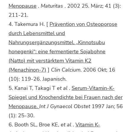
Menopause
.
Maturitas
. 2002 25. März; 41 (3):
211-21.
4. Takemura H. [
Prävention von Osteoporose
durch Lebensmittel und
Nahrungsergänzungsmittel. „Kinnotsubu
honegenki“: eine fermentierte Sojabohne
(Natto) mit verstärktem Vitamin K2
(Menachinon-7)
]
Clin Calcium
. 2006 Okt; 16
(10): 119-26. Japanisch.
5. Kanai T, Takagi T
et al
.
Serum-Vitamin-K-
Spiegel und Knochendichte bei Frauen nach der
Menopause.
Int J Gynaecol Obstet
1997 Jan; 56
(1): 25-30.
6. Booth SL, Broe KE,
et al
.
Vitamin K-