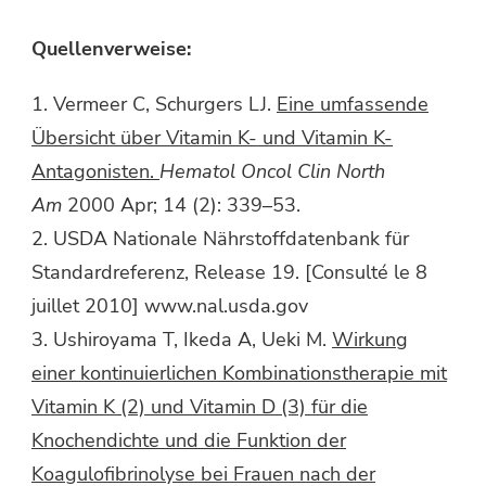
Quellenverweise:
1. Vermeer C, Schurgers LJ.
Eine umfassende
Übersicht über Vitamin K- und Vitamin K-
Antagonisten.
Hematol Oncol Clin North
Am
2000 Apr; 14 (2): 339–53.
2. USDA Nationale Nährstoffdatenbank für
Standardreferenz, Release 19. [Consulté le 8
juillet 2010] www.nal.usda.gov
3. Ushiroyama T, Ikeda A, Ueki M.
Wirkung
einer kontinuierlichen Kombinationstherapie mit
Vitamin K (2) und Vitamin D (3) für die
Knochendichte und die Funktion der
Koagulofibrinolyse bei Frauen nach der