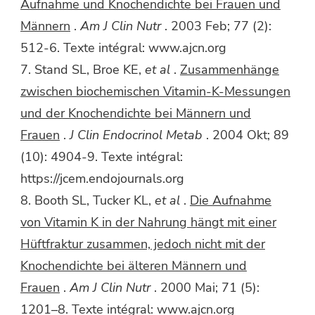
Aufnahme und Knochendichte bei Frauen und
Männern
.
Am J Clin Nutr
. 2003 Feb; 77 (2):
512-6. Texte intégral: www.ajcn.org
7. Stand SL, Broe KE,
et al
.
Zusammenhänge
zwischen biochemischen Vitamin-K-Messungen
und der Knochendichte bei Männern und
Frauen
.
J Clin Endocrinol Metab
. 2004 Okt; 89
(10): 4904-9. Texte intégral:
https://jcem.endojournals.org
8. Booth SL, Tucker KL,
et al
.
Die Aufnahme
von Vitamin K in der Nahrung hängt mit einer
Hüftfraktur zusammen, jedoch nicht mit der
Knochendichte bei älteren Männern und
Frauen
.
Am J Clin Nutr
. 2000 Mai; 71 (5):
1201–8. Texte intégral: www.ajcn.org