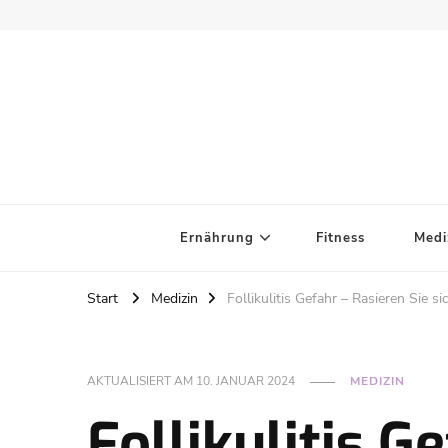
Ernährung
Fitness
Medi
Start
Medizin
Follikulitis Gefahr – Rasieren Sie si
AKTUALISIERT AM
10. JANUAR 2024
MEDIZIN
Follikulitis G