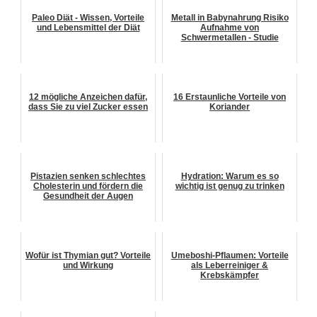
Paleo Diät - Wissen, Vorteile
Metall in Babynahrung Risiko
und Lebensmittel der Diät
Aufnahme von
Schwermetallen - Studie
12 mögliche Anzeichen dafür,
16 Erstaunliche Vorteile von
dass Sie zu viel Zucker essen
Koriander
Pistazien senken schlechtes
Hydration: Warum es so
Cholesterin und fördern die
wichtig ist genug zu trinken
Gesundheit der Augen
Wofür ist Thymian gut? Vorteile
Umeboshi-Pflaumen: Vorteile
und Wirkung
als Leberreiniger &
Krebskämpfer