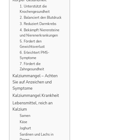
Körper Gesundheit
1. Unterstützt die
Knochengesundheit
2. Balanciert den Blutdruck
3. Reduziert Darmkrebs
4. Bekämpft Nierensteine ​​
und Nierenerkrankungen
5. Fördert den
Gewichtsverlust
6. Erleichtert PMS-
Symptome
7. Fördert die
Zahngesundheit
Kalziummangel – Achten
Sie auf Anzeichen und
Symptome
Kalziummangel Krankheit
Lebensmittel, reich an
Kalzium
Samen
Käse
Joghurt
Sardinen und Lachs in
Dosen