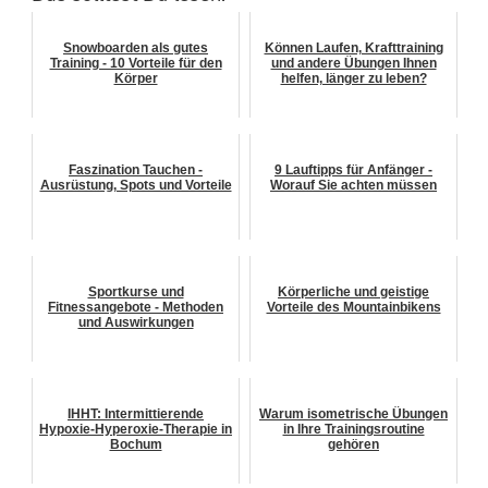
Snowboarden als gutes
Können Laufen, Krafttraining
Training - 10 Vorteile für den
und andere Übungen Ihnen
Körper
helfen, länger zu leben?
Faszination Tauchen -
9 Lauftipps für Anfänger -
Ausrüstung, Spots und Vorteile
Worauf Sie achten müssen
Sportkurse und
Körperliche und geistige
Fitnessangebote - Methoden
Vorteile des Mountainbikens
und Auswirkungen
IHHT: Intermittierende
Warum isometrische Übungen
Hypoxie-Hyperoxie-Therapie in
in Ihre Trainingsroutine
Bochum
gehören