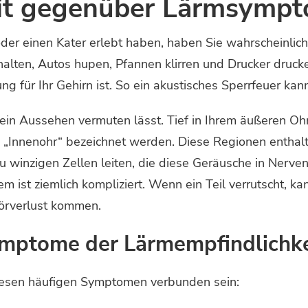
eit gegenüber Lärmsymp
der einen Kater erlebt haben, haben Sie wahrscheinlic
rhalten, Autos hupen, Pfannen klirren und Drucker druck
g für Ihr Gehirn ist. So ein akustisches Sperrfeuer kan
es sein Aussehen vermuten lässt. Tief in Ihrem äußeren 
nd „Innenohr“ bezeichnet werden. Diese Regionen enthal
 winzigen Zellen leiten, die diese Geräusche in Nerve
em ist ziemlich kompliziert. Wenn ein Teil verrutscht, 
örverlust kommen.
ymptome der Lärmempfindlichke
iesen häufigen Symptomen verbunden sein: