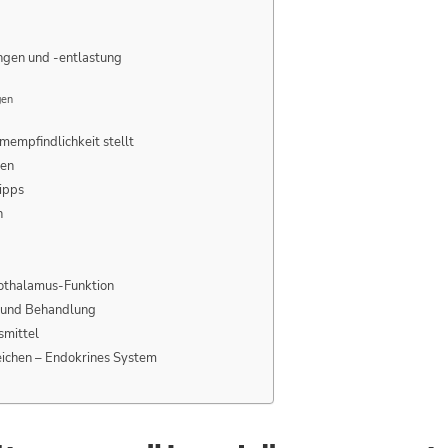
ngen und -entlastung
gen
rmempfindlichkeit stellt
ken
ipps
n
pothalamus-Funktion
 und Behandlung
smittel
ichen – Endokrines System