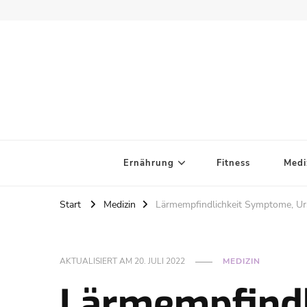
Ernährung
Fitness
Medi
Start
Medizin
Lärmempfindlichkeit Symptome, Urs
AKTUALISIERT AM
20. JULI 2022
MEDIZIN
Lärmempfindl