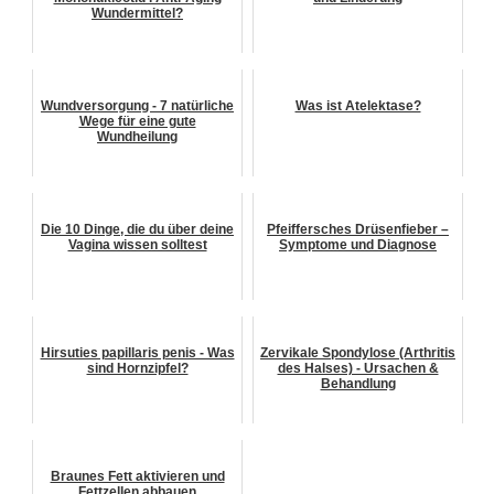
Wundermittel?
Wundversorgung - 7 natürliche
Was ist Atelektase?
Wege für eine gute
Wundheilung
Die 10 Dinge, die du über deine
Pfeiffersches Drüsenfieber –
Vagina wissen solltest
Symptome und Diagnose
Hirsuties papillaris penis - Was
Zervikale Spondylose (Arthritis
sind Hornzipfel?
des Halses) - Ursachen &
Behandlung
Braunes Fett aktivieren und
Fettzellen abbauen