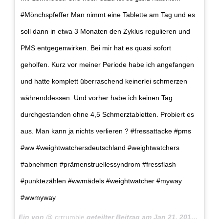
#Mönchspfeffer Man nimmt eine Tablette am Tag und es
soll dann in etwa 3 Monaten den Zyklus regulieren und
PMS entgegenwirken. Bei mir hat es quasi sofort
geholfen. Kurz vor meiner Periode habe ich angefangen
und hatte komplett überraschend keinerlei schmerzen
währenddessen. Und vorher habe ich keinen Tag
durchgestanden ohne 4,5 Schmerztabletten. Probiert es
aus. Man kann ja nichts verlieren ? #fressattacke #pms
#ww #weightwatchersdeutschland #weightwatchers
#abnehmen #prämenstruellessyndrom #fressflash
#punktezählen #wwmädels #weightwatcher #myway
#wwmyway
Ein von @
crrrumble
geteilter Beitrag am
Jan 21, 2018 um 8:42 PST