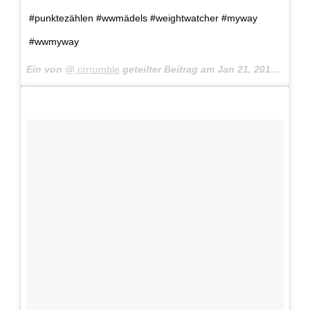
#punktezählen #wwmädels #weightwatcher #myway
#wwmyway
Ein von @
crrrumble
geteilter Beitrag am
Jan 21, 2018 um 8:42 PST