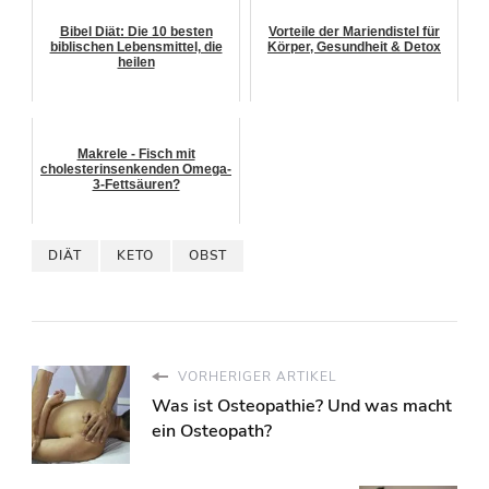
Bibel Diät: Die 10 besten
Vorteile der Mariendistel für
biblischen Lebensmittel, die
Körper, Gesundheit & Detox
heilen
Makrele - Fisch mit
cholesterinsenkenden Omega-
3-Fettsäuren?
DIÄT
KETO
OBST
VORHERIGER ARTIKEL
Was ist Osteopathie? Und was macht
ein Osteopath?