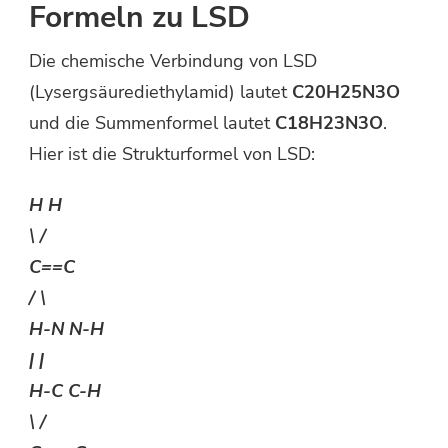
Formeln zu LSD
Die chemische Verbindung von LSD
(Lysergsäurediethylamid) lautet
C20H25N3O
und die Summenformel lautet
C18H23N3O
.
Hier ist die Strukturformel von LSD:
H H
\ /
C==C
/ \
H-N N-H
| |
H-C C-H
\ /