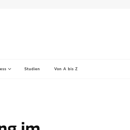
ess
Studien
Von A bis Z
ng im