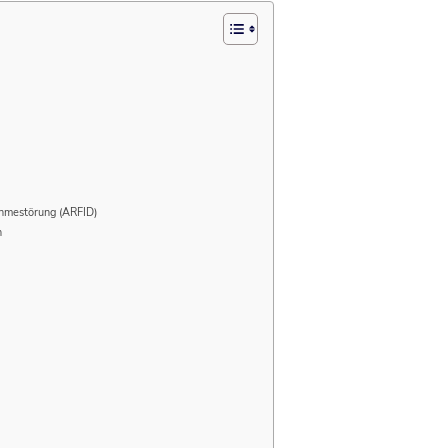
ahmestörung (ARFID)
n