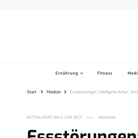
Ernährung
Fitness
Medi
Start
Medizin
Essstörungen: häufigste Arten, An
AKTUALISIERT AM
4. JUNI 2023
MEDIZIN
Essstörungen: