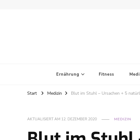
Ernährung
Fitness
Medi
Start
Medizin
Blut im Stuhl – Ursachen + 5 natürl
AKTUALISIERT AM
12. DEZEMBER 2020
MEDIZIN
Blut im Stuhl