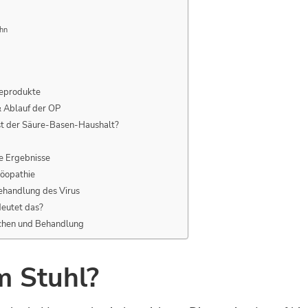
ohn
neprodukte
& Ablauf der OP
st der Säure-Basen-Haushalt?
e Ergebnisse
möopathie
ehandlung des Virus
deutet das?
chen und Behandlung
m Stuhl?