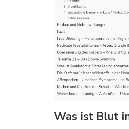
2. Gastritis
3. Divertikulitis
4. Entzündliche Darmerkrankung / Morbus Cr
5. Colitis ulcerosa
Risiken und Nebenwirkungen
Fazit
Free Bleeding – Menstruieren ohne Hygie
Radikale Prostatektomie – Arten, Gründe 
Übersäuerung des Körpers – Wie wichtig i
Trisomie 21 – Das Down-Syndrom
Was ist Amniotomie: Vorteile und erwartet
Die Kraft natürlicher Wirkstoffe in der Ho
Affenpocken – Ursachen, Symptome und B
Klicken und Knacken der Schulter: Was be
Woher kommt ständiges Aufstoßen – Ursa
Was ist Blut i