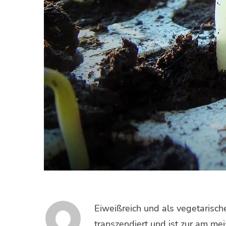
Eiweißreich und als vegetarisch
transzendiert und ist zur am me