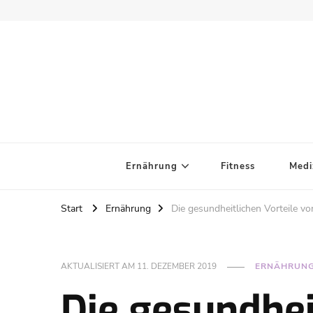
Ernährung
Fitness
Medi
Start
Ernährung
Die gesundheitlichen Vorteile vo
AKTUALISIERT AM
11. DEZEMBER 2019
ERNÄHRUN
Die gesundhei