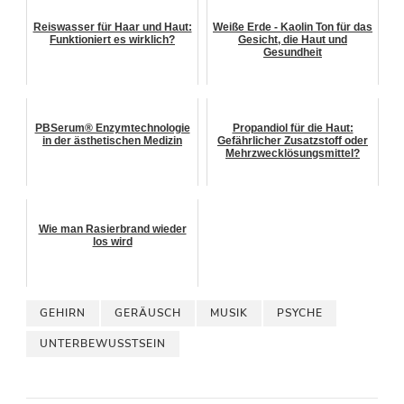
Reiswasser für Haar und Haut:
Weiße Erde - Kaolin Ton für das
Funktioniert es wirklich?
Gesicht, die Haut und
Gesundheit
PBSerum® Enzymtechnologie
Propandiol für die Haut:
in der ästhetischen Medizin
Gefährlicher Zusatzstoff oder
Mehrzwecklösungsmittel?
Wie man Rasierbrand wieder
los wird
GEHIRN
GERÄUSCH
MUSIK
PSYCHE
UNTERBEWUSSTSEIN